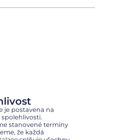
livost
e je postavena na
spolehlivosti.
me stanovené termíny
jeme, že každá
talace splňuje všechny