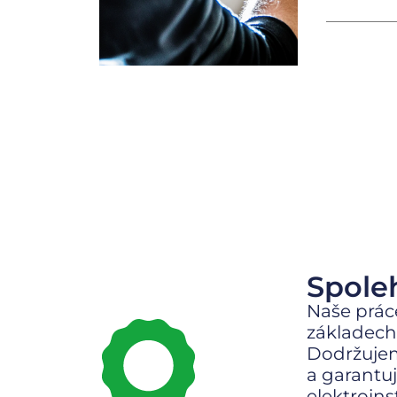
Spoleh
Naše prác
základech 
Dodržuje
a garantu
elektroins