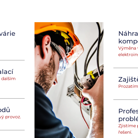
várie
Náhra
komp
Výměna v
elektroin
lací
Zajiš
 dalším
Prozatímn
odů
Profe
vý provoz.
prob
Zjistíme
řešení.