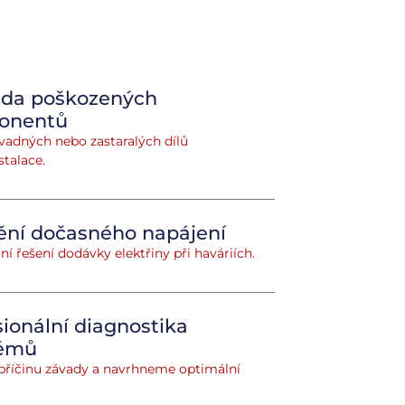
da poškozených
onentů
adných nebo zastaralých dílů
stalace.
tění dočasného napájení
í řešení dodávky elektřiny při haváriích.
sionální diagnostika
lémů
 příčinu závady a navrhneme optimální