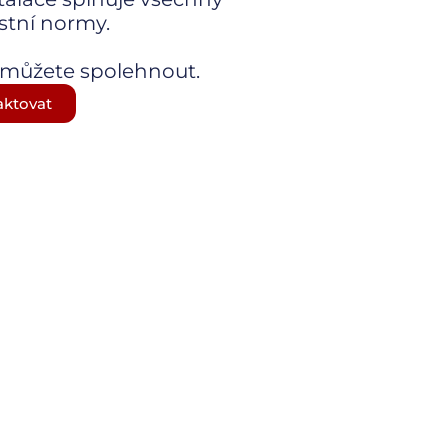
tní normy.
 můžete spolehnout.
aktovat