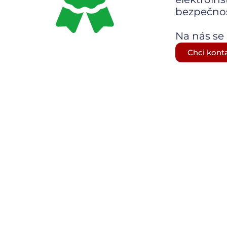
bezpečnos
Na nás se
Chci kont