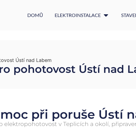
DOMŮ
ELEKTROINSTALACE
STAVE
tovost Ústí nad Labem
tro pohotovost Ústí nad 
omoc při poruše Ústí 
elektropohotovost v Teplicích a okolí, připrave