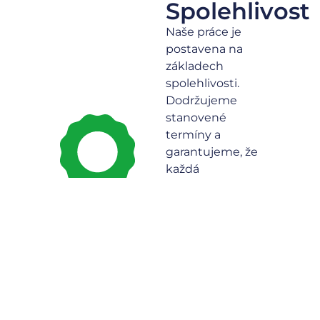
Spolehlivost
Naše práce je
postavena na
základech
spolehlivosti.
Dodržujeme
stanovené
termíny a
garantujeme, že
každá
elektroinstalace
splňuje všechny
bezpečnostní
normy.
Na nás se
můžete
spolehnout.